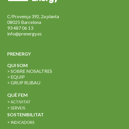
C/Provença 392, 2a planta
08025 Barcelona
93 487 06 13
info@prenergy.es
PRENERGY
QUI SOM
> SOBRE NOSALTRES
> EQUIP
> GRUP RUBAU
QUÈ FEM
>
ACTIVITAT
>
SERVEIS
SOSTENIBILITAT
>
INDICADORS