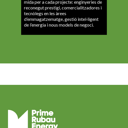
mida per a cada projecte: enginyeries de
reconegut prestigi, comercialitzadores i
tecnòlegs en les àrees
d’emmagatzematge, gestió intel·ligent
de l’energia i nous models de negoci.